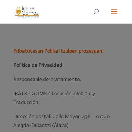
Pribatutasun Polika itzulpen prozesuan.
Política de Privacidad
Responsable del tratamiento:
IRATXE GÓMEZ Locución, Doblaje y
Traducción.
Dirección postal: Calle Mayor, 43B – 01240
Alegría-Dulantzi (Álava).