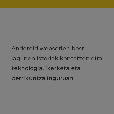
Anderoid webserien bost
lagunen istoriak kontatzen dira
teknologia, ikerketa eta
berrikuntza inguruan.