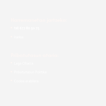
Harremanetan jartzeko:
tel: 677 80 50 75
Irarkia
Pribatutasun ataria:
Lege Oharra.
Pribatutasun Politika.
Cookie erabilera.