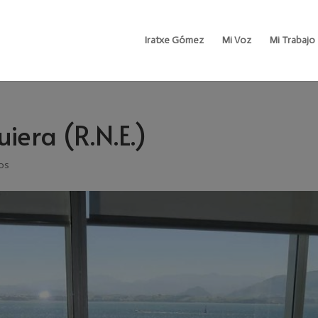
Iratxe Gómez
Mi Voz
Mi Trabajo
iera (R.N.E.)
os