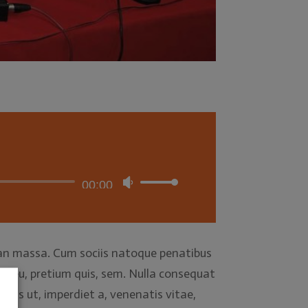
00:00
Utiliza
las
teclas
de
ean massa. Cum sociis natoque penatibus
flecha
que eu, pretium quis, sem. Nulla consequat
arriba/abajo
oncus ut, imperdiet a, venenatis vitae,