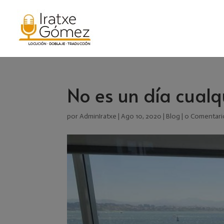
No es un día cualqu
por
AdminIratxe
|
Ago 10, 2020
|
Blog
|
0 Comentari