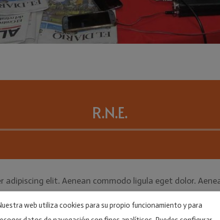
R.N.E.
Reproductor
de
audio
r adipiscing elit. Aenean commodo ligula eget dolor. Aen
 ridiculus mus. Donec quam felis, ultricies nec, pellentes
Nuestra web utiliza cookies para su propio funcionamiento y para
la vel, aliquet nec, vulputate eget, arcu. In enim justo, rh
recoger datos de navegación con fines analíticos. Puedes configurar